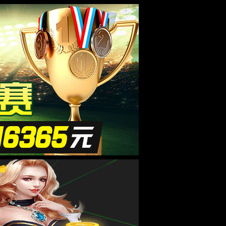
领域
质量体系
联系我们
EN