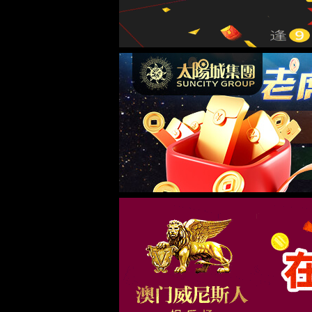
IPM
第三代半导体
汽车电子
其他
Copyright ©2022
太阳集团tyc539macau
地址：南京市江北新区研创园江