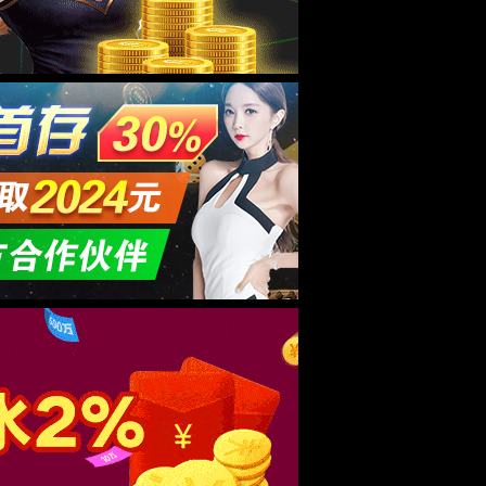
苏ICP备19025516号